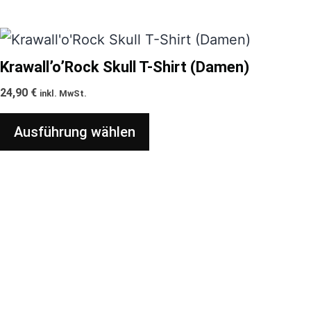
Optionen
können
Dieses
auf
Produkt
Krawall’o’Rock Skull T-Shirt (Damen)
der
weist
24,90
€
inkl. MwSt.
Produktseite
mehrere
gewählt
Ausführung wählen
Varianten
werden
auf.
Die
Optionen
können
auf
der
Produktseite