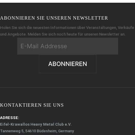
gewählt
werden
ABONNIEREN SIE UNSEREN NEWSLETTER
Holen Sie sich die neuesten Informationen über Veranstaltungen, Verkäufe
und Angebote. Melden Sie sich noch heute für unseren Newsletter an.
KONTAKTIEREN SIE UNS
ADRESSE:
Eifel-Krawallos Heavy Metal Club e.V.
Tannenweg 5, 54610 Büdesheim, Germany