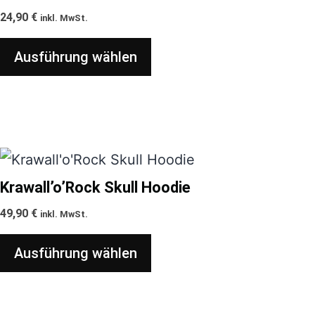
weist
24,90
€
inkl. MwSt.
mehrere
Ausführung wählen
Varianten
auf.
Die
Optionen
können
Dieses
auf
Produkt
Krawall’o’Rock Skull Hoodie
der
weist
49,90
€
inkl. MwSt.
Produktseite
mehrere
gewählt
Ausführung wählen
Varianten
werden
auf.
Die