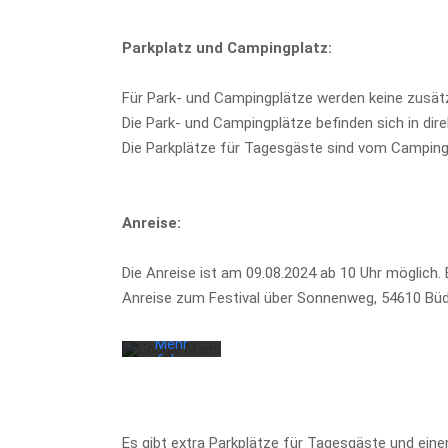
Parkplatz und Campingplatz:
Für Park- und Campingplätze werden keine zusätz
Die Park- und Campingplätze befinden sich in dir
Die Parkplätze für Tagesgäste sind vom Campin
Mit dem
Anreise:
Laden der
Karte
akzeptieren
Die Anreise ist am 09.08.2024 ab 10 Uhr möglich. 
Sie die
Datenschutzerklärung
Anreise zum Festival über Sonnenweg, 54610 Bü
von
Google.
Mehr
erfahren
Karte
laden
Es gibt extra Parkplätze für Tagesgäste und ein