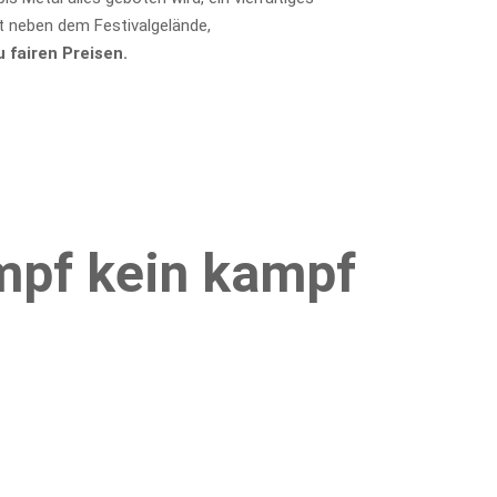
t neben dem Festivalgelände,
u fairen Preisen.
pf kein kampf