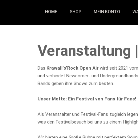
HOME
SHOP
MEIN KONTO
W
Veranstaltung 
Das
Krawall’o’Rock Open Air
wird seit 2021 vo
und verbindet Newcomer- und Undergroundbands m
Bands geben ihre Shows zum besten.
Unser Motto: Ein Festival von Fans für Fans!
Als Veranstalter und Festival-Fans zugleich legen
was den Festivalbesuch bei uns zu einem Highli
Wir bieten eine Große Bühne mit perfektem Sound 