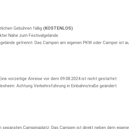
lichen Gebühren fällig
(KOSTENLOS)
.
ekter Nähe zum Festivalgelände.
ggelände getrennt. Das Campen am eigenen PKW oder Camper ist au
Eine vorzeitige Anreise vor dem 09.08.2024 ist nicht gestattet.
desheim. Achtung Verkehrsführung in Einbahnstraße geändert.
en separaten Campingplatz. Das Campen ist direkt neben dem eigen