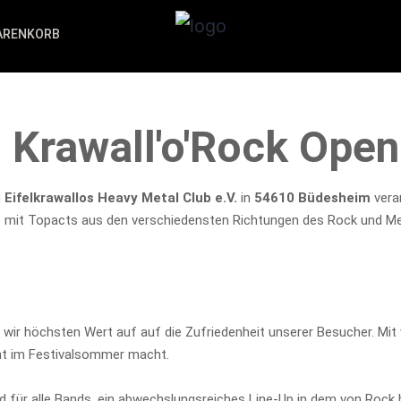
ARENKORB
| Krawall'o'Rock Open
m
Eifelkrawallos Heavy Metal Club e.V.
in
54610 Büdesheim
vera
it Topacts aus den verschiedensten Richtungen des Rock und Metal
 wir höchsten Wert auf auf die Zufriedenheit unserer Besucher. Mit v
ght im Festivalsommer macht.
für alle Bands, ein abwechslungsreiches Line-Up in dem von Rock bis