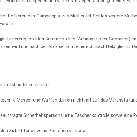
 der Bonbude abgegeben und vermisste Gegenstände gemeldet werd
eim Befahren des Campingplatzes Müllbeutel. Sollten weitere Müllb
werden.
platz bereitgestellten Sammelstellen (Anhänger oder Container) ent
lten wird und nach der Abreise nicht einem Schlachtfeld gleicht. D
intrittsbändchen erlaubt.
yrotechnik, Messer und Waffen dürfen nicht mit auf das Veranstal
eauftragte Sicherheitspersonal eine Taschenkontrolle sowie eine P
en Zutritt für einzelne Personen verbieten.