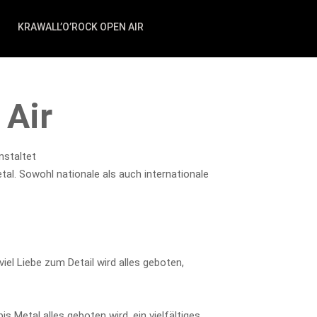
KRAWALL’O’ROCK OPEN AIR
 Air
nstaltet
. Sowohl nationale als auch internationale
iel Liebe zum Detail wird alles geboten,
 Metal alles geboten wird, ein vielfältiges