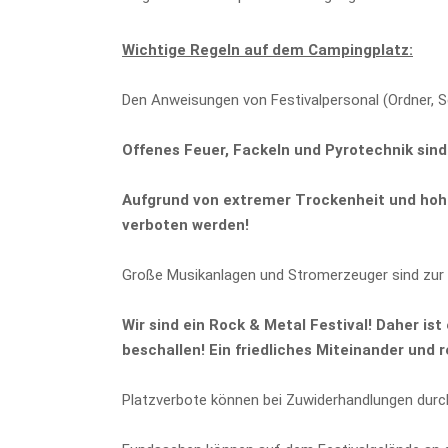
Google
Maps immer
entsperren
Wichtige Regeln auf dem Campingplatz:
Den Anweisungen von Festivalpersonal (Ordner, Sec
Offenes Feuer, Fackeln und Pyrotechnik sind
Aufgrund von extremer Trockenheit und hohe
verboten werden!
Große Musikanlagen und Stromerzeuger sind zur N
Wir sind ein Rock & Metal Festival! Daher is
beschallen! Ein friedliches Miteinander und 
Platzverbote können bei Zuwiderhandlungen durc