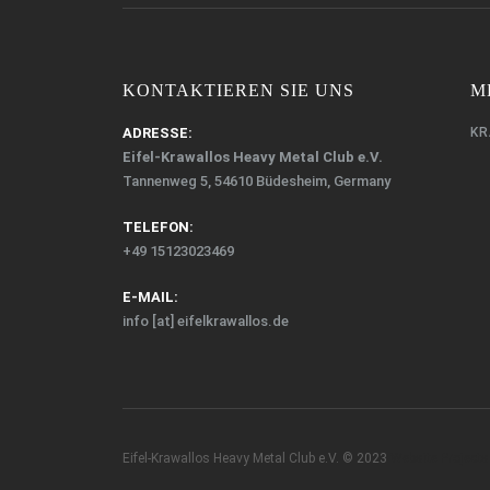
KONTAKTIEREN SIE UNS
M
ADRESSE:
KR
Eifel-Krawallos Heavy Metal Club e.V.
Tannenweg 5, 54610 Büdesheim, Germany
TELEFON:
+49 15123023469‬
E-MAIL:
info [at] eifelkrawallos.de
Eifel-Krawallos Heavy Metal Club e.V. © 2023
Website Projects