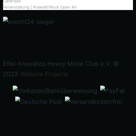
Lieferzeit
Veranstaltung | Krawall’o’Rock Open Air
Eifel-Krawallos Heavy Metal Club e.V. ©
2023
Website Projects