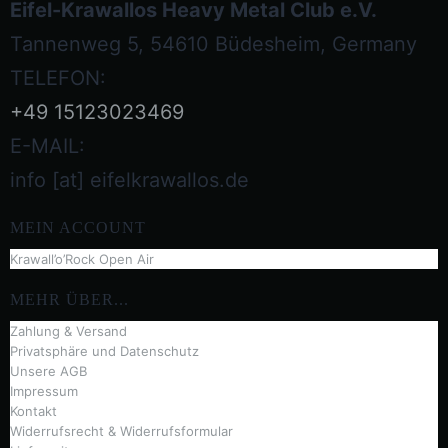
Eifel-Krawallos Heavy Metal Club e.V.
Tannenweg 5, 54610 Büdesheim, Germany
TELEFON:
+49 15123023469‬
E-MAIL:
info [at] eifelkrawallos.de
MEIN ACCOUNT
Krawall’o’Rock Open Air
MEHR ÜBER...
Zahlung & Versand
Privatsphäre und Datenschutz
Unsere AGB
Impressum
Kontakt
Widerrufsrecht & Widerrufsformular