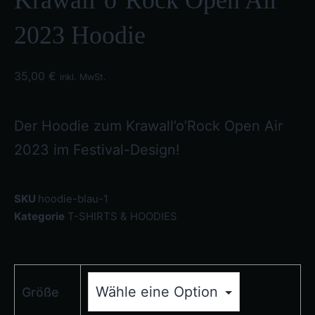
2023 Hoodie
35,00
€
inkl. MwSt.
Der Hoodie zum Krawall’o’Rock Open Air
2023 im Festival-Design!
SKU
hoodie-blau-1
Kategorie
T-SHIRTS & HOODIES
Größe