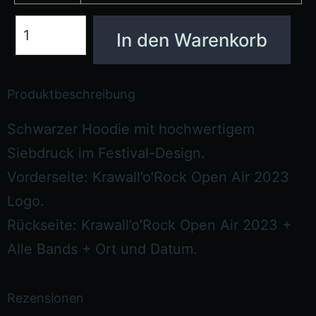
In den Warenkorb
Produktbeschreibung
Schwarzer Hoodie mit hochwertigem
Siebdruck im Festival-Design.
Vorderseite: Krawall’o’Rock Open Air 2023
Logo.
Rückseite: Krawall’o’Rock Open Air 2023 +
Alle Bands + Ort und Datum.
Rezensionen