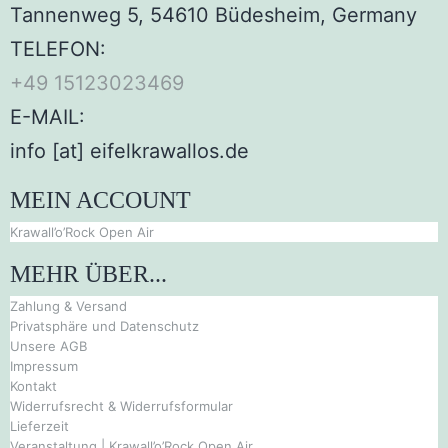
Tannenweg 5, 54610 Büdesheim, Germany
TELEFON:
+49 15123023469‬
E-MAIL:
info [at] eifelkrawallos.de
MEIN ACCOUNT
Krawall’o’Rock Open Air
MEHR ÜBER...
Zahlung & Versand
Privatsphäre und Datenschutz
Unsere AGB
Impressum
Kontakt
Widerrufsrecht & Widerrufsformular
Lieferzeit
Veranstaltung | Krawall’o’Rock Open Air