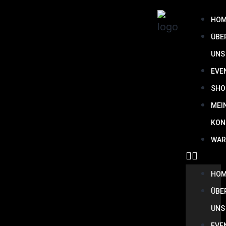
HO
ÜBE
UNS
EVE
SHO
MEI
KON
WAR
HO
ÜBE
UNS
EVE