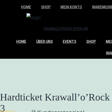
HOME
SHOP
MEIN KONTO
WARENKOR
KRAWALL’O’ROCK OPEN AIR
HOME
ÜBER UNS
EVENTS
SHOP
ME
WA
Hardticket Krawall’o’Rock 2
3