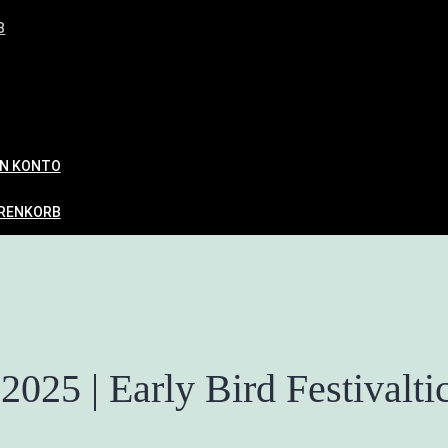
B
IN KONTO
RENKORB
025 | Early Bird Festivalti