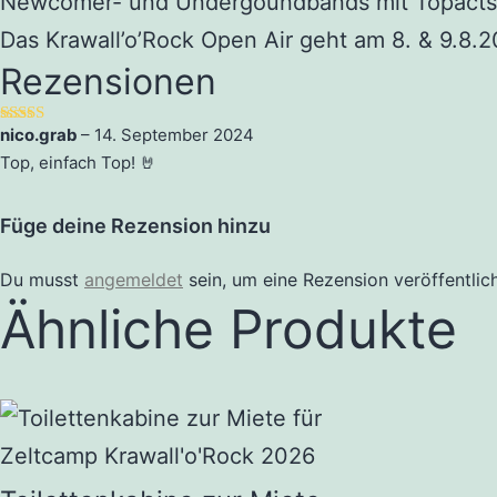
Newcomer- und Undergoundbands mit Topacts au
Das Krawall’o’Rock Open Air geht am 8. & 9.8.2
Rezensionen
nico.grab
–
14. September 2024
Bewertet mit
5
von 5
Top, einfach Top! 🤘
Füge deine Rezension hinzu
Du musst
angemeldet
sein, um eine Rezension veröffentlic
Ähnliche Produkte