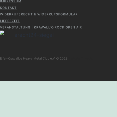
IMPRESSUM
KONTAKT
WIDERRUFSRECHT & WIDERRUFSFORMULAR
LIEFERZEIT
VERANSTALTUNG | KRAWALL’O’ROCK OPEN AIR
Eifel-Krawallos Heavy Metal Club e.V. © 2023
Website Projects