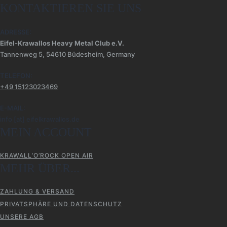
KONTAKTIEREN SIE UNS
ADRESSE:
Eifel-Krawallos Heavy Metal Club e.V.
Tannenweg 5, 54610 Büdesheim, Germany
TELEFON:
+49 15123023469‬
E-MAIL:
info [at] eifelkrawallos.de
MEIN ACCOUNT
KRAWALL’O’ROCK OPEN AIR
MEHR ÜBER...
ZAHLUNG & VERSAND
PRIVATSPHÄRE UND DATENSCHUTZ
UNSERE AGB